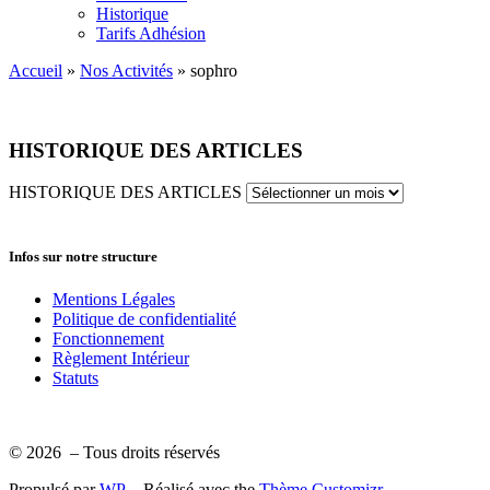
Historique
Tarifs Adhésion
Accueil
»
Nos Activités
»
sophro
HISTORIQUE DES ARTICLES
HISTORIQUE DES ARTICLES
Infos sur notre structure
Mentions Légales
Politique de confidentialité
Fonctionnement
Règlement Intérieur
Statuts
© 2026
– Tous droits réservés
Propulsé par
WP
– Réalisé avec the
Thème Customizr